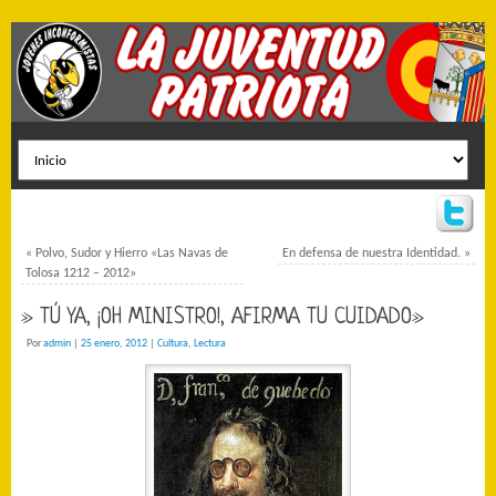
«
Polvo, Sudor y Hierro «Las Navas de
En defensa de nuestra Identidad.
»
Tolosa 1212 – 2012»
» TÚ YA, ¡OH MINISTRO!, AFIRMA TU CUIDADO»
Por
admin
|
25 enero, 2012
|
Cultura
,
Lectura