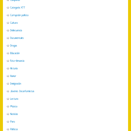
Campañas
Categoria XTT
Corrupción política
Cultura
Delincuencia
Documentales
Drogas
Educación
Foto-denuncia
Historia
Humor
Inmigración
Jóvenes Inconformistas
Lectura
Música
Noticias
Paro
Políticos