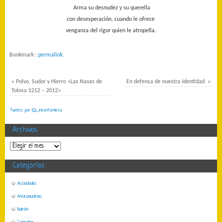
Arma su desnudez y su querella
con desesperación, cuando le ofrece
venganza del rigor quien le atropella.
Bookmark :
permalink
.
«
Polvo, Sudor y Hierro «Las Navas de
En defensa de nuestra Identidad.
»
Tolosa 1212 – 2012»
Tweets por @j_inconformista
Archivos
Categorías
Actividades
Anticomunismo
Boletín