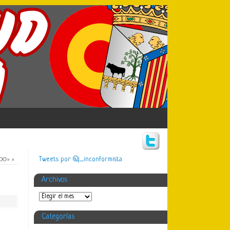
Tweets por @j_inconformista
ADO»
»
Archivos
Categorías