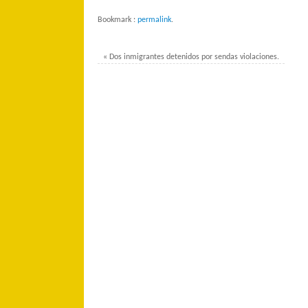
Bookmark :
permalink
.
«
Dos inmigrantes detenidos por sendas violaciones.