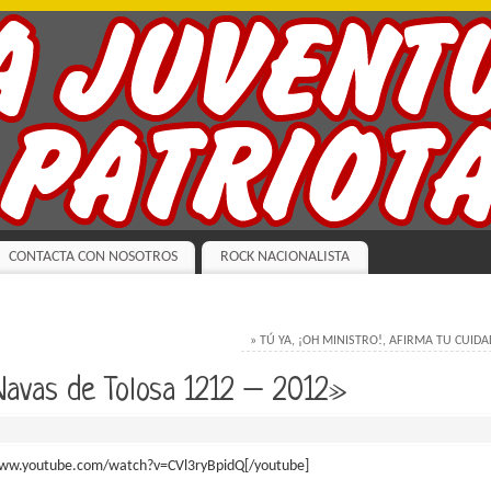
CONTACTA CON NOSOTROS
ROCK NACIONALISTA
» TÚ YA, ¡OH MINISTRO!, AFIRMA TU CUID
Navas de Tolosa 1212 – 2012»
www.youtube.com/watch?v=CVl3ryBpidQ[/youtube]