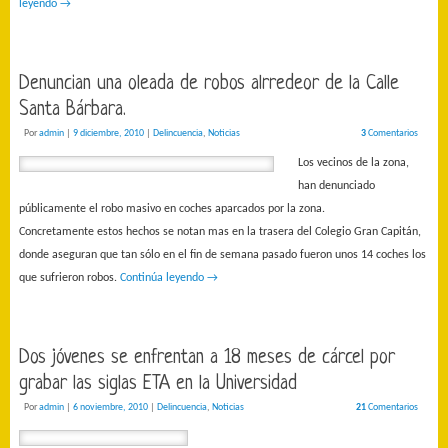
leyendo
→
Denuncian una oleada de robos alrredeor de la Calle
Santa Bárbara.
Por
admin
|
9 diciembre, 2010
|
Delincuencia
,
Noticias
3
Comentarios
Los vecinos de la zona,
han denunciado
públicamente el robo masivo en coches aparcados por la zona.
Concretamente estos hechos se notan mas en la trasera del Colegio Gran Capitán,
donde aseguran que tan sólo en el fin de semana pasado fueron unos 14 coches los
que sufrieron robos.
Continúa leyendo
→
Dos jóvenes se enfrentan a 18 meses de cárcel por
grabar las siglas ETA en la Universidad
Por
admin
|
6 noviembre, 2010
|
Delincuencia
,
Noticias
21
Comentarios