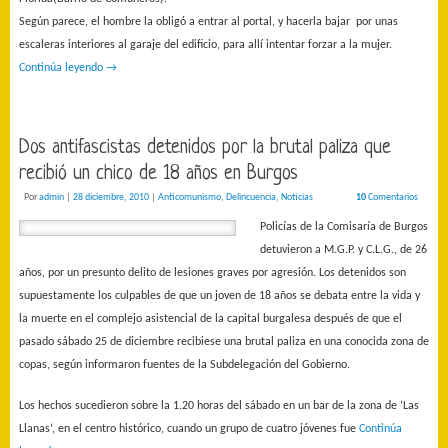
Según parece, el hombre la obligó a entrar al portal, y hacerla bajar por unas
escaleras interiores al garaje del edificio, para allí intentar forzar a la mujer.
Continúa leyendo
→
Dos antifascistas detenidos por la brutal paliza que
recibió un chico de 18 años en Burgos
Por
admin
|
28 diciembre, 2010
|
Anticomunismo
,
Delincuencia
,
Noticias
10
Comentarios
Policías de la Comisaría de Burgos
detuvieron a M.G.P. y C.L.G., de 26
años, por un presunto delito de lesiones graves por agresión. Los detenidos son
supuestamente los culpables de que un joven de 18 años se debata entre la vida y
la muerte en el complejo asistencial de la capital burgalesa después de que el
pasado sábado 25 de diciembre recibiese una brutal paliza en una conocida zona de
copas, según informaron fuentes de la Subdelegación del Gobierno.
Los hechos sucedieron sobre la 1.20 horas del sábado en un bar de la zona de ‘Las
Llanas’, en el centro histórico, cuando un grupo de cuatro jóvenes fue
Continúa