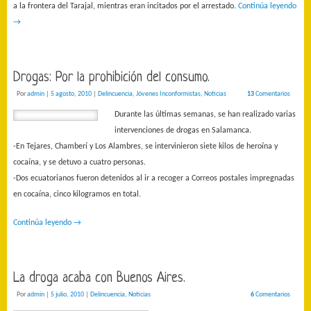
a la frontera del Tarajal, mientras eran incitados por el arrestado.
Continúa leyendo
→
Drogas: Por la prohibición del consumo.
Por
admin
|
5 agosto, 2010
|
Delincuencia
,
Jóvenes Inconformistas
,
Noticias
13
Comentarios
Durante las últimas semanas, se han realizado varias
intervenciones de drogas en Salamanca.
-En Tejares, Chamberí y Los Alambres, se intervinieron siete kilos de heroína y
cocaína, y se detuvo a cuatro personas.
-Dos ecuatorianos fueron detenidos al ir a recoger a Correos postales impregnadas
en cocaína, cinco kilogramos en total.
Continúa leyendo
→
La droga acaba con Buenos Aires.
Por
admin
|
5 julio, 2010
|
Delincuencia
,
Noticias
6
Comentarios