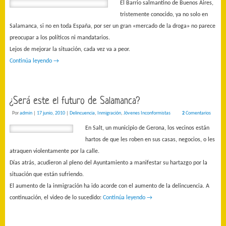
El Barrio salmantino de Buenos Aires,
tristemente conocido, ya no solo en
Salamanca, si no en toda España, por ser un gran «mercado de la droga» no parece
preocupar a los políticos ni mandatarios.
Lejos de mejorar la situación, cada vez va a peor.
Continúa leyendo
→
¿Será este el futuro de Salamanca?
Por
admin
|
17 junio, 2010
|
Delincuencia
,
Inmigración
,
Jóvenes Inconformistas
2
Comentarios
En Salt, un municipio de Gerona, los vecinos están
hartos de que les roben en sus casas, negocios, o les
atraquen violentamente por la calle.
Días atrás, acudieron al pleno del Ayuntamiento a manifestar su hartazgo por la
situación que están sufriendo.
El aumento de la inmigración ha ido acorde con el aumento de la delincuencia. A
continuación, el video de lo sucedido:
Continúa leyendo
→