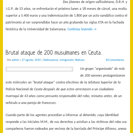
Dos jóvenes de origen vallisoletano, D.R.H. y
J.G.P., de 23 años, se enfrentarán el próximo lunes a 18 meses de cárcel, una multa
superior a 5.400 euros y una indemnización de 1.800 por un acto vandálico contra el
patrimonio al ser sorprendidos hace un año grabando las siglas ETA en la fachada
histórica de la Universidad de Salamanca.
Continúa leyendo
→
Brutal ataque de 200 musulmanes en Ceuta.
Por
admin
|
27 agosto, 2010
|
Delincuencia
,
Inmigración
,
Noticias
11
Comentarios
Un grupo “organizado” de más
de 200 varones protagonizaron
este miércoles un “brutal ataque” contra efectivos de la Jefatura Superior de la
Policía Nacional de Ceuta después de que estos arrestasen a un ciudadano
marroquí de 43 años como presunto responsable del robo, minutos antes, de un
vehículo a una pareja de franceses.
Cuando parte de los agentes procedían a informar al detenido, cuya identidad
responde a las iniciales M.M., de sus derechos y asistían a las víctimas del robo sus
compañeros fueron rodeados por vecinos de la barriada del Príncipe Alfonso, anexa