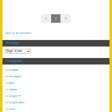
1
2
3
Tweets por @j_inconformista
Archivos
Categorías
Actividades
Anticomunismo
Boletín
Campañas
Categoria XTT
Corrupción política
Cultura