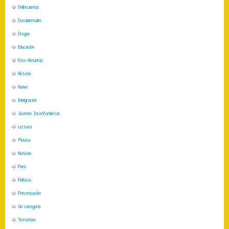
Delincuencia
Documentales
Drogas
Educación
Foto-denuncia
Historia
Humor
Inmigración
Jóvenes Inconformistas
Lectura
Música
Noticias
Paro
Políticos
Presentación
Sin categoría
Terrorismo