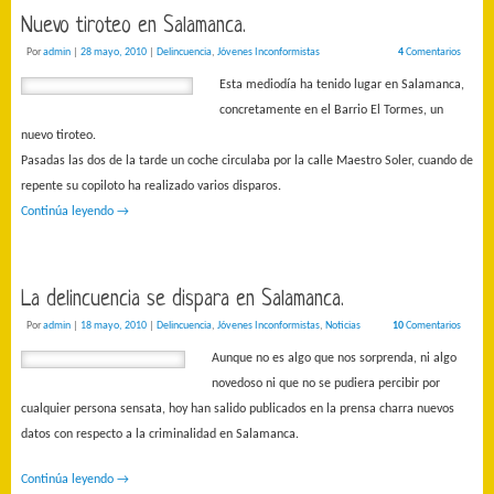
Nuevo tiroteo en Salamanca.
Por
admin
|
28 mayo, 2010
|
Delincuencia
,
Jóvenes Inconformistas
4
Comentarios
Esta mediodía ha tenido lugar en Salamanca,
concretamente en el Barrio El Tormes, un
nuevo tiroteo.
Pasadas las dos de la tarde un coche circulaba por la calle Maestro Soler, cuando de
repente su copiloto ha realizado varios disparos.
Continúa leyendo
→
La delincuencia se dispara en Salamanca.
Por
admin
|
18 mayo, 2010
|
Delincuencia
,
Jóvenes Inconformistas
,
Noticias
10
Comentarios
Aunque no es algo que nos sorprenda, ni algo
novedoso ni que no se pudiera percibir por
cualquier persona sensata, hoy han salido publicados en la prensa charra nuevos
datos con respecto a la criminalidad en Salamanca.
Continúa leyendo
→