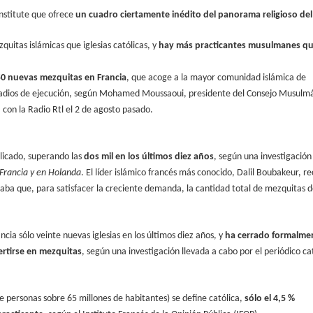
Institute que ofrece
un cuadro ciertamente inédito del panorama religioso del
uitas islámicas que iglesias católicas, y
hay más practicantes musulmanes q
50 nuevas mezquitas en Francia
, que acoge a la mayor comunidad islámica de
stadios de ejecución, según Mohamed Moussaoui, presidente del Consejo Musulm
 con la Radio Rtl el 2 de agosto pasado.
plicado, superando las
dos mil en los últimos diez años
, según una investigación
 Francia y en Holanda
. El líder islámico francés más conocido, Dalil Boubakeur, re
aba que, para satisfacer la creciente demanda, la cantidad total de mezquitas 
ancia sólo veinte nuevas iglesias en los últimos diez años, y
ha cerrado formalme
ertirse en mezquitas
, según una investigación llevada a cabo por el periódico ca
de personas sobre 65 millones de habitantes) se define católica,
sólo el 4,5 %