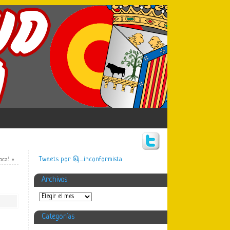
Tweets por @j_inconformista
toca!
»
Archivos
Categorías