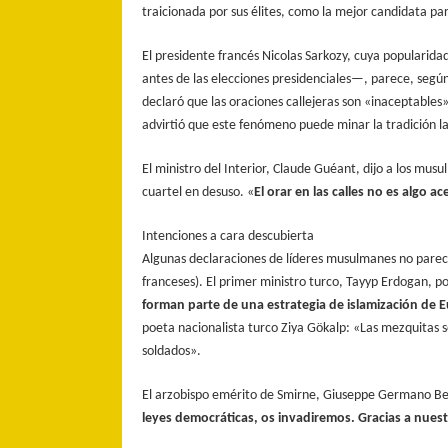
traicionada por sus élites, como la mejor candidata p
El presidente francés Nicolas Sarkozy, cuya popularida
antes de las elecciones presidenciales—, parece, segú
declaró que las oraciones callejeras son «inaceptables
advirtió que este fenómeno puede minar la tradición la
El ministro del Interior, Claude Guéant, dijo a los musu
cuartel en desuso. «
El orar en las calles no es algo a
Intenciones a cara descubierta
Algunas declaraciones de líderes musulmanes no parece
franceses). El primer ministro turco, Tayyp Erdogan, p
forman parte de una estrategia de islamización de 
poeta nacionalista turco Ziya Gökalp: «Las mezquitas so
soldados».
El arzobispo emérito de Smirne, Giuseppe Germano Bern
leyes democráticas, os invadiremos. Gracias a nuest