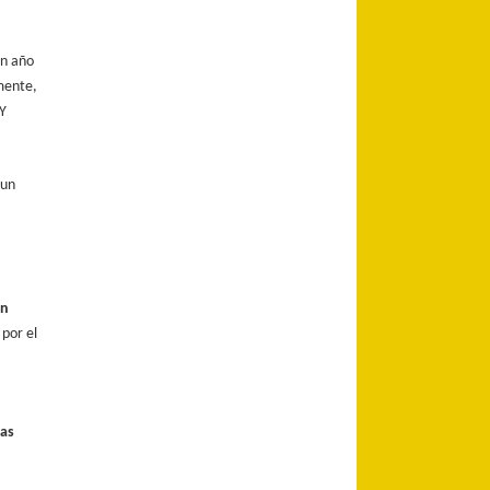
un año
mente,
Y
 un
ón
 por el
ras