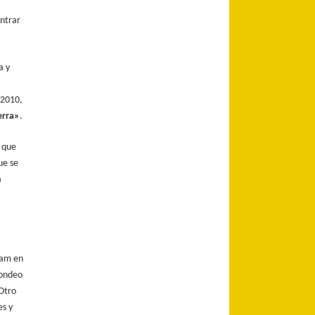
entrar
a y
 2010,
erra»
.
s que
ue se
n
lam en
sondeo
 Otro
es y