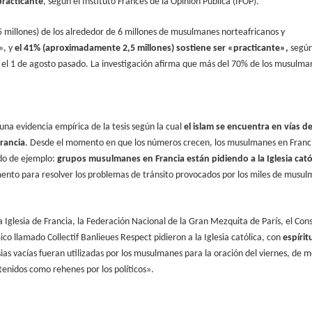
practicante
, según el Instituto Francés de la Opinión Pública (IFOP).
 millones) de los alrededor de 6 millones de musulmanes norteafricanos y
», y
el 41% (aproximadamente 2,5 millones) sostiene ser «practicante»,
segú
P el 1 de agosto pasado. La investigación afirma que más del 70% de los musulma
na evidencia empírica de la tesis según la cual
el islam se encuentra en vías d
rancia
. Desde el momento en que los números crecen, los musulmanes en Franc
do de ejemplo:
grupos musulmanes en Francia están pidiendo a la Iglesia catól
nto para resolver los problemas de tránsito provocados por los miles de musu
 Iglesia de Francia, la Federación Nacional de la Gran Mezquita de París, el Con
 llamado Collectif Banlieues Respect pidieron a la Iglesia católica, con
espírit
sias vacías fueran utilizadas por los musulmanes para la oración del viernes, de 
tenidos como rehenes por los políticos».