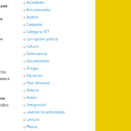
Actividades
 país
.
Anticomunismo
Boletín
ue
Campañas
Categoria XTT
án
Corrupción política
Cultura
Delincuencia
Documentales
Drogas
ctor
Educación
deberá
Foto-denuncia
Historia
Humor
nte
Inmigración
tólico
Jóvenes Inconformistas
Lectura
Música