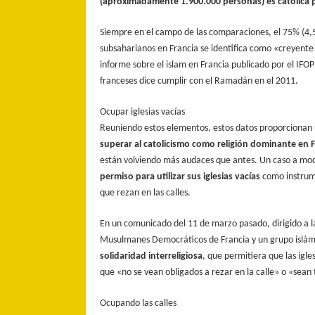
(aproximadamente 1.900.000 personas) es católica 
Siempre en el campo de las comparaciones, el 75% (4,5
subsaharianos en Francia se identifica como «creyente
informe sobre el islam en Francia publicado por el IFO
franceses dice cumplir con el Ramadán en el 2011.
Ocupar iglesias vacías
Reuniendo estos elementos, estos datos proporcionan u
superar al catolicismo como religión dominante en F
están volviendo más audaces que antes. Un caso a mo
permiso para utilizar sus iglesias vacías
como instrume
que rezan en las calles.
En un comunicado del 11 de marzo pasado, dirigido a la
Musulmanes Democráticos de Francia y un grupo islámico
solidaridad interreligiosa
, que permitiera que las igle
que «no se vean obligados a rezar en la calle» o «sean 
Ocupando las calles