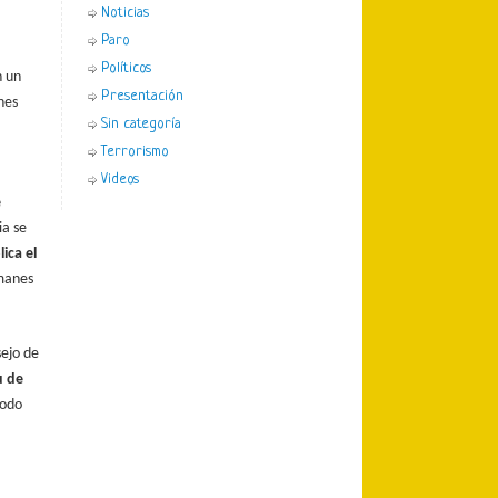
Noticias
Paro
Políticos
n un
Presentación
nes
Sin categoría
Terrorismo
Videos
e
ia se
ica el
lmanes
sejo de
u de
modo