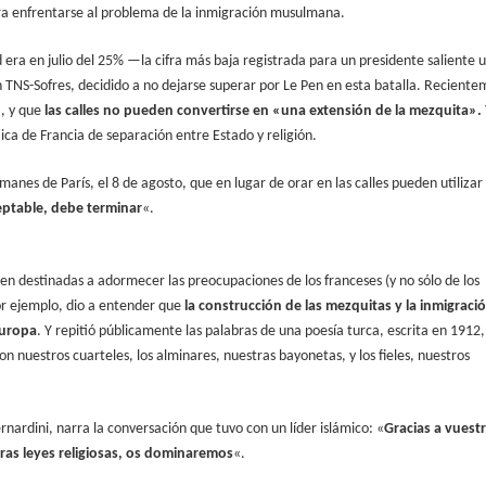
ara enfrentarse al problema de la inmigración musulmana.
d era en julio del 25% —la cifra más baja registrada para un presidente saliente 
n TNS-Sofres, decidido a no dejarse superar por Le Pen en esta batalla. Reciente
», y que
las calles no pueden convertirse en «una extensión de la mezquita».
ica de Francia de separación entre Estado y religión.
lmanes de París, el 8 de agosto, que en lugar de orar en las calles pueden utilizar
ceptable, debe terminar
«.
n destinadas a adormecer las preocupaciones de los franceses (y no sólo de los
or ejemplo, dio a entender que
la construcción de las mezquitas y la inmigraci
Europa
. Y repitió públicamente las palabras de una poesía turca, escrita en 1912,
n nuestros cuarteles, los alminares, nuestras bayonetas, y los fieles, nuestros
ardini, narra la conversación que tuvo con un líder islámico: «
Gracias a vuest
ras leyes religiosas, os dominaremos
«.