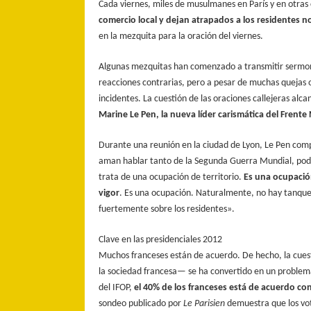
Cada viernes, miles de musulmanes en París y en otras
comercio local y dejan atrapados a los residentes no 
en la mezquita para la oración del viernes.
Algunas mezquitas han comenzado a transmitir sermones
reacciones contrarias, pero a pesar de muchas quejas o
incidentes. La cuestión de las oraciones callejeras alc
Marine Le Pen, la nueva líder carismática del Fren
Durante una reunión en la ciudad de Lyon, Le Pen compa
aman hablar tanto de la Segunda Guerra Mundial, pode
trata de una ocupación de territorio.
Es una ocupación 
vigor
. Es una ocupación. Naturalmente, no hay tanques
fuertemente sobre los residentes».
Clave en las presidenciales 2012
Muchos franceses están de acuerdo. De hecho, la cuesti
la sociedad francesa— se ha convertido en un problema
del IFOP,
el 40% de los franceses está de acuerdo co
sondeo publicado por
Le Parisien
demuestra que los vot