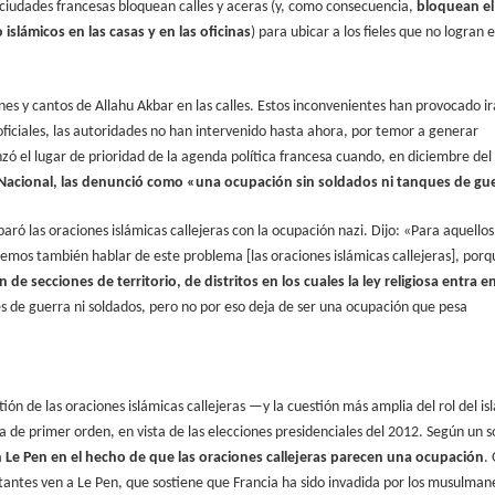
 ciudades francesas bloquean calles y aceras (y, como consecuencia,
bloquean el
islámicos en las casas y en las oficinas
) para ubicar a los fieles que no logran 
 y cantos de Allahu Akbar en las calles. Estos inconvenientes han provocado ir
ficiales, las autoridades no han intervenido hasta ahora, por temor a generar
anzó el lugar de prioridad de la agenda política francesa cuando, en diciembre del
te Nacional, las denunció como «una ocupación sin soldados ni tanques de gu
ró las oraciones islámicas callejeras con la ocupación nazi. Dijo: «Para aquello
mos también hablar de este problema [las oraciones islámicas callejeras], porq
de secciones de territorio, de distritos en los cuales la ley religiosa entra e
 de guerra ni soldados, pero no por eso deja de ser una ocupación que pesa
ón de las oraciones islámicas callejeras —y la cuestión más amplia del rol del is
 de primer orden, en vista de las elecciones presidenciales del 2012. Según un 
n Le Pen en el hecho de que las oraciones callejeras parecen una ocupación
.
antes ven a Le Pen, que sostiene que Francia ha sido invadida por los musulman