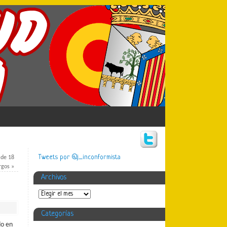
Tweets por @j_inconformista
 de 18
rgos
»
Archivos
Categorías
do en