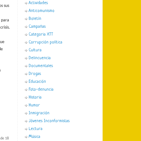
Actividades
os sus
Anticomunismo
Boletín
o para
Campañas
crisis.
Categoria XTT
que
Corrupción política
de
Cultura
Delincuencia
Documentales
s
Drogas
Educación
Foto-denuncia
Historia
Humor
Inmigración
Jóvenes Inconformistas
Lectura
Música
 de 18