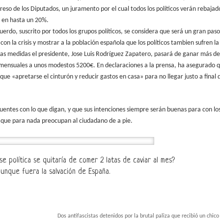
reso de los Diputados, un juramento por el cual todos los políticos verán rebajad
 en hasta un 20%.
uerdo, suscrito por todos los grupos políticos, se considera que será un gran pas
con la crisis y mostrar a la población española que los políticos tambien sufren la 
as medidas el presidente, Jose Luis Rodríguez Zapatero, pasará de ganar más de
mensuales a unos modestos 5200€. En declaraciones a la prensa, ha asegurado 
que «apretarse el cinturón y reducir gastos en casa» para no llegar justo a final 
ntes con lo que digan, y que sus intenciones siempre serán buenas para con lo
s que para nada preocupan al ciudadano de a pie.
e política se quitaría de comer 2 latas de caviar al mes?
aunque fuera la salvación de España.
Dos antifascistas detenidos por la brutal paliza que recibió un chico