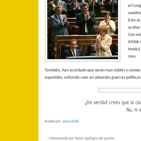
el Cong
sueldos
Este ac
acabar 
Con est
6500€ 
tendrá 
mes.
También, han acordado que serán mas nobles y consecue
españoles, evitando caer en absurdas guerras política
¿De verdad crees que la clas
No, ni 
Bookmark :
permalink
.
«
Denunciado por hacer apología del jamón.