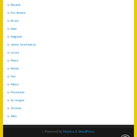
Educación
Foto-denuncia
Historia
Humor
Inmigración
Jóvenes Inconformistas
Lectura
Música
Noticias
Paro
Políticos
Presentación
Sin categoría
Terrorismo
Videos
| Powered by
Mantra
&
WordPress.