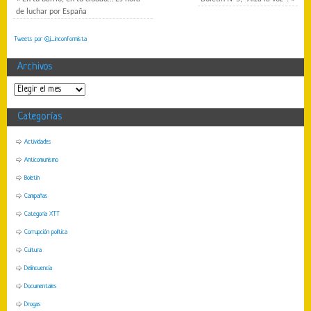
de luchar por España
Tweets por @j_inconformista
Archivos
Categorías
Actividades
Anticomunismo
Boletín
Campañas
Categoria XTT
Corrupción política
Cultura
Delincuencia
Documentales
Drogas