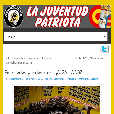
«
En tu barrio, en tu ciudad… Es hora
Boletín Nº5, “Alza la voz”:
»
de luchar por España
En las aulas y en las calles, ¡ALZA LA VOZ!
Por
inconformista
|
19 octubre, 2015
|
Boletín
,
Campañas
,
Jóvenes Inconformistas
,
Lectura