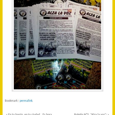
Bookmark :
permalink
.
«
En tu barrio, en tu ciudad… Es hora
Boletín Nº5, “Alza la voz”:
»