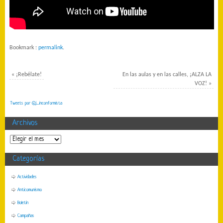
Bookmark :
permalink
.
«
¡Rebélate!
En las aulas y en las calles, ¡ALZA LA
VOZ!
»
Tweets por @j_inconformista
Archivos
Categorías
Actividades
Anticomunismo
Boletín
Campañas