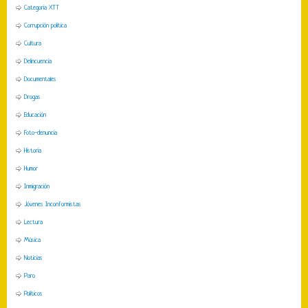
Categoria XTT
Corrupción política
Cultura
Delincuencia
Documentales
Drogas
Educación
Foto-denuncia
Historia
Humor
Inmigración
Jóvenes Inconformistas
Lectura
Música
Noticias
Paro
Políticos