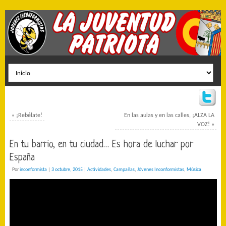
«
¡Rebélate!
En las aulas y en las calles, ¡ALZA LA
VOZ!
»
En tu barrio, en tu ciudad… Es hora de luchar por
España
Por
inconformista
|
3 octubre, 2015
|
Actividades
,
Campañas
,
Jóvenes Inconformistas
,
Música