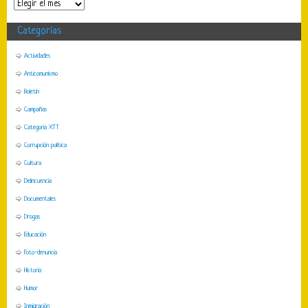
Categorías
Actividades
Anticomunismo
Boletín
Campañas
Categoria XTT
Corrupción política
Cultura
Delincuencia
Documentales
Drogas
Educación
Foto-denuncia
Historia
Humor
Inmigración