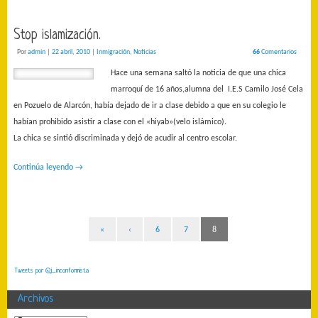
Stop islamización.
Por
admin
|
22 abril, 2010
|
Inmigración
,
Noticias
66
Comentarios
Hace una semana saltó la noticia de que una chica
marroquí de 16 años,alumna del I.E.S Camilo José Cela
en Pozuelo de Alarcón, había dejado de ir a clase debido a que en su colegio le
habían prohibido asistir a clase con el «hiyab»(velo islámico).
La chica se sintió discriminada y dejó de acudir al centro escolar.
Continúa leyendo
→
«
‹
6
7
8
Tweets por @j_inconformista
Archivos