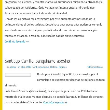
en general se suceden, y mientras tanto las autoridades miran hacia otro lado y el
subdelegado del Gobierno, Jésús Málaga nos intenta engañar diciendo que
Salamanca tiene unos bajos índices de criminalidad.
Uno de los colectivos mas castigados por este aumento desmesurado de la
delincuencia es el de los taxistas. Desde hace unos pocos años podemos ver en la
sección de sucesos de cualquier periódico local como de vez en cuando algún
taxista es atracado, agredido, o incluso ha habido algún secuestro.
Continúa leyendo
→
Santiago Carrillo, sanguinario asesino.
Por
admin
|
24 abril, 2010
|
Anticomunismo
,
Historia
,
Noticias
10
Comentarios
Desde principios del Siglo XX, los asesinados por el
comunismo se cuentan por decenas de millones en todo
el mundo.
En la Unión Soviética(ahora Rusia), desde que llegara Lenin en 1918 hasta la
muerte de Stalin unos 40 años después, se contabilizaron 20 millones de personas
masacradas sistemáticamente.
Continúa leyendo
→