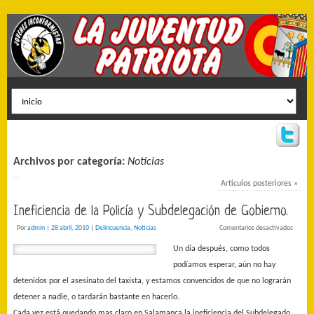
Archivos por categoría:
Noticias
Artículos posteriores
»
Ineficiencia de la Policía y Subdelegación de Gobierno.
Por
admin
|
28 abril, 2010
|
Delincuencia
,
Noticias
Comentarios desactivados
Un día después, como todos
podíamos esperar, aún no hay
detenidos por el asesinato del taxista, y estamos convencidos de que no lograrán
detener a nadie, o tardarán bastante en hacerlo.
Cada vez está quedando mas claro en Salamanca la ineficiencia del Subdelegado