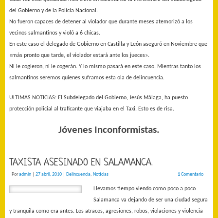
del Gobierno y de la Policía Nacional.
No fueron capaces de detener al violador que durante meses atemorizó a los
vecinos salmantinos y violó a 6 chicas.
En este caso el delegado de Gobierno en Castilla y León aseguró en Noviembre que
«más pronto que tarde, el violador estará ante los jueces».
Ni le cogieron, ni le cogerán. Y lo mismo pasará en este caso. Mientras tanto los
salmantinos seremos quienes suframos esta ola de delincuencia.
ULTIMAS NOTICIAS: El Subdelegado del Gobierno, Jesús Málaga, ha puesto
protección policial al traficante que viajaba en el Taxi. Esto es de risa.
Jóvenes Inconformistas.
TAXISTA ASESINADO EN SALAMANCA.
Por
admin
|
27 abril, 2010
|
Delincuencia
,
Noticias
1
Comentario
Llevamos tiempo viendo como poco a poco
Salamanca va dejando de ser una ciudad segura
y tranquila como era antes. Los atracos, agresiones, robos, violaciones y violencia