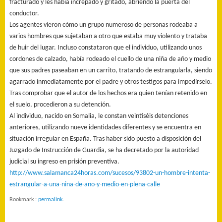
fracturado y les había increpado y gritado, abriendo la puerta del
conductor.
Los agentes vieron cómo un grupo numeroso de personas rodeaba a
varios hombres que sujetaban a otro que estaba muy violento y trataba
de huir del lugar. Incluso constataron que el individuo, utilizando unos
cordones de calzado, había rodeado el cuello de una niña de año y medio
que sus padres paseaban en un carrito, tratando de estrangularla, siendo
agarrado inmediatamente por el padre y otros testigos para impedírselo.
Tras comprobar que el autor de los hechos era quien tenían retenido en
el suelo, procedieron a su detención.
Al individuo, nacido en Somalia, le constan veintiséis detenciones
anteriores, utilizando nueve identidades diferentes y se encuentra en
situación irregular en España. Tras haber sido puesto a disposición del
Juzgado de Instrucción de Guardia, se ha decretado por la autoridad
judicial su ingreso en prisión preventiva.
http://www.salamanca24horas.com/sucesos/93802-un-hombre-intenta-
estrangular-a-una-nina-de-ano-y-medio-en-plena-calle
Bookmark :
permalink
.