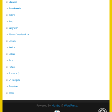
Educación
Foto-denuncia
Historia
Humor
Inmigración
Jóvenes Inconformistas
Lectura
Música
Noticias
Paro
Políticos
Presentación
Sin categoría
Terrorismo
Videos
| Powered by
Mantra
&
WordPress.