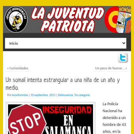
«
Curiosidades.
Un poco de humor…
»
Un somalí intenta estrangular a una niña de un año y
medio.
Por
inconformista
|
10 septiembre, 2013
|
Delincuencia
,
Sin categoría
La Policía
Nacional ha
detenido a un
hombre de 43
años, en la