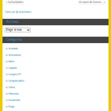
«
Curiosidades.
Un poco de humor…
»
Tweets por @j_inconformista
Archivos
Categorías
Actividades
Anticomunismo
Boletín
Campañas
Categoria XTT
Corrupción política
Cultura
Delincuencia
Documentales
Drogas