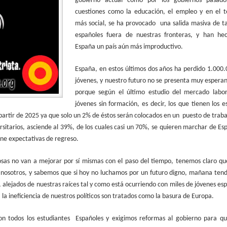
gobierno actual como por los gobiernos pasa
cuestiones como la educación, el empleo y en el t
más social, se ha provocado una salida masiva de t
españoles fuera de nuestras fronteras, y han he
España un país aún más improductivo.
España, en estos últimos dos años ha perdido 1.000
jóvenes, y nuestro futuro no se presenta muy espera
porque según el último estudio del mercado labora
jóvenes sin formación, es decir
, los que tienen los e
partir de 2025 ya que solo un 2% de éstos serán colocados en un puesto de traba
ersitarios, asciende al 39%, de los cuales casi un 70%, se quieren marchar de Es
ene expectativas de regreso.
osas no van a mejorar por sí mismas con el paso del tiempo, tenemos claro qu
r nosotros, y sabemos que si hoy no luchamos por un futuro digno, mañana te
 alejados de nuestras raíces tal y como está ocurriendo con miles de jóvenes es
 la ineficiencia de nuestros políticos son tratados como la basura de Europa.
on todos los estudiantes Españoles y exigimos reformas al gobierno para qu