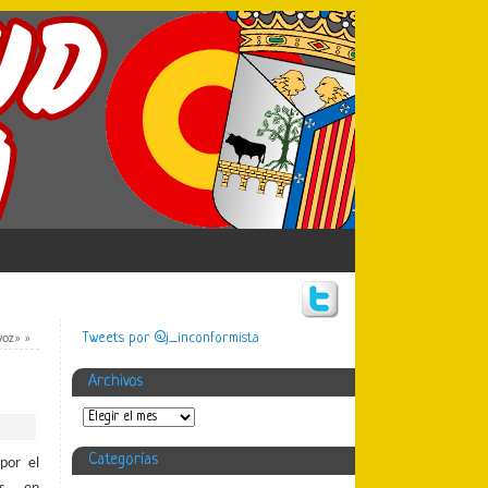
Tweets por @j_inconformista
 voz»
»
Archivos
Categorías
por el