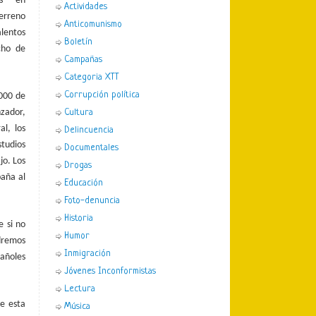
dos en
Actividades
erreno
Anticomunismo
alentos
Boletín
cho de
Campañas
Categoria XTT
Corrupción política
.000 de
nzador,
Cultura
l, los
Delincuencia
studios
Documentales
jo. Los
Drogas
paña al
Educación
Foto-denuncia
Historia
e si no
Humor
ndremos
Inmigración
pañoles
Jóvenes Inconformistas
Lectura
e esta
Música