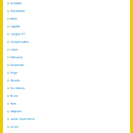
Actividades
Anticomunismo
Boletín
Campañas
Categoria XTT
Corrupción política
Cultura
Delincuencia
Documentales
Drogas
Educación
Foto-denuncia
Historia
Humor
Inmigración
Jóvenes Inconformistas
Lectura