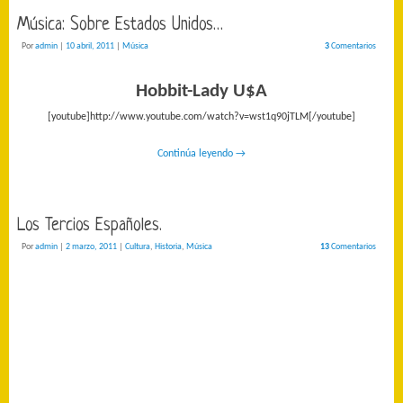
Música: Sobre Estados Unidos…
Por
admin
|
10 abril, 2011
|
Música
3
Comentarios
Hobbit-Lady U$A
[youtube]http://www.youtube.com/watch?v=wst1q90jTLM[/youtube]
Continúa leyendo
→
Los Tercios Españoles.
Por
admin
|
2 marzo, 2011
|
Cultura
,
Historia
,
Música
13
Comentarios