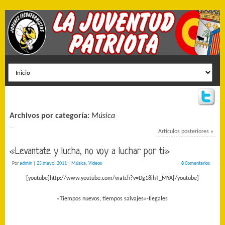
Archivos por categoría:
Música
Artículos posteriores
»
«Levantate y lucha, no voy a luchar por ti»
Por
admin
|
25 mayo, 2011
|
Música
,
Videos
8
Comentarios
[youtube]http://www.youtube.com/watch?v=Dg18ihT_MYA[/youtube]
«Tiempos nuevos, tiempos salvajes»-Ilegales