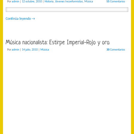
Por
admin
|
12 octubre, 2010
|
Historia
,
Jóvenes Inconformistas
,
Música
55
Comentarios
Continúa leyendo
→
Música nacionalista: Estirpe Imperial-Rojo y oro.
Por
admin
|
14 julio, 2010
|
Música
30
Comentarios