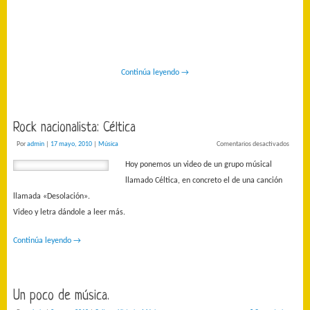
Continúa leyendo
→
Rock nacionalista: Céltica
Por
admin
|
17 mayo, 2010
|
Música
Comentarios desactivados
Hoy ponemos un video de un grupo músical
llamado Céltica, en concreto el de una canción
llamada «Desolación».
Video y letra dándole a leer más.
Continúa leyendo
→
Un poco de música.