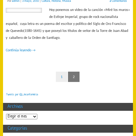
Por
admin
|
3 mayo, 2010
|
Cultura
,
Historia
,
Música
2
Comentarios
Hoy ponemos un video de la canción «Miré los muros»
de Estirpe Imperial, grupo de rock nacionalista
español, cuya letra es un poema del escritor y político del Siglo de Oro Francisco
de Quevedo(1580-1645) y que poseyó los títulos de señor de la Torre de Juan Abad
y caballero de la Orden de Santiago.
Continúa leyendo
→
1
2
Tweets por @j_inconformista
Archivos
Categorías